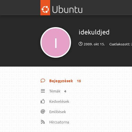
idekuldjed
I
2009. okt 15.
Csatlakozott:
Bejegyzések
15
Témák
4
Kedvelések
Említések
Hírcsatorna