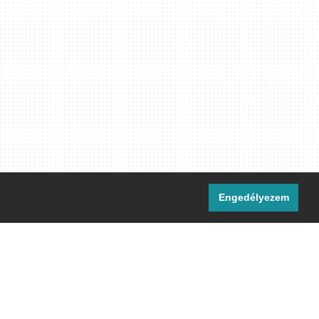
Engedélyezem
i csatornáink:
[M]
IRC
rtalma, ahol másként nem jelezzük,
ommons Nevezd meg! – Így add tovább!
licenc