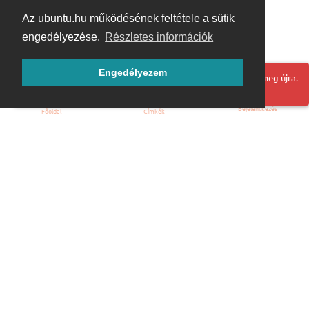
Az ubuntu.hu működésének feltétele a sütik
engedélyezése.
Részletes információk
Engedélyezem
Hoppá! Valami hiba történt. Frissítse az oldalt és próbálja meg újra.
Bejelentkezés
Főoldal
Címkék
Kezdőoldal
Blog
ÁSZF
Szabályzat
Kapcsolat
ubuntu.hu :: Magyar Ubuntu Közösség
© 2007 – 2026