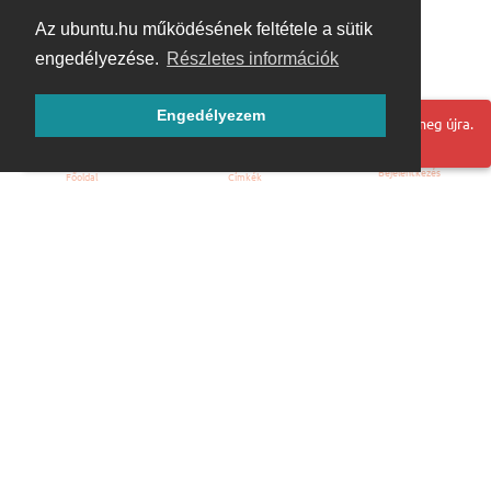
Az ubuntu.hu működésének feltétele a sütik
engedélyezése.
Részletes információk
Engedélyezem
Hoppá! Valami hiba történt. Frissítse az oldalt és próbálja meg újra.
Bejelentkezés
Főoldal
Címkék
Kezdőoldal
Blog
ÁSZF
Szabályzat
Kapcsolat
ubuntu.hu :: Magyar Ubuntu Közösség
© 2007 – 2026