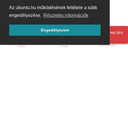
Az ubuntu.hu működésének feltétele a sütik
engedélyezése.
Részletes információk
Engedélyezem
Hoppá! Valami hiba történt. Frissítse az oldalt és próbálja meg újra.
Bejelentkezés
Főoldal
Címkék
Kezdőoldal
Blog
ÁSZF
Szabályzat
Kapcsolat
ubuntu.hu :: Magyar Ubuntu Közösség
© 2007 – 2026