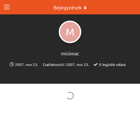
Bejegyzések
M
micimac
2007. nov 23.
Csatlakozott:
2007. nov 23.
0
legjobb válasz