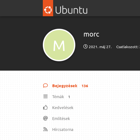
morc
M
2021. máj 27.
Csatlakozott:
Bejegyzések
136
Témák
1
Kedvelések
Említések
Hírcsatorna