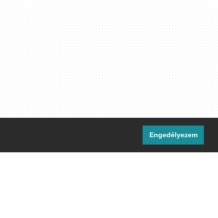
Engedélyezem
i csatornáink:
[M]
IRC
rtalma, ahol másként nem jelezzük,
ommons Nevezd meg! – Így add tovább!
licenc