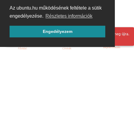
Az ubuntu.hu működésének feltétele a sütik
engedélyezése.
Részletes információk
Engedélyezem
Hoppá! Valami hiba történt. Frissítse az oldalt és próbálja meg újra.
Bejelentkezés
Főoldal
Címkék
Kezdőoldal
Blog
ÁSZF
Szabályzat
Kapcsolat
ubuntu.hu :: Magyar Ubuntu Közösség
© 2007 – 2026