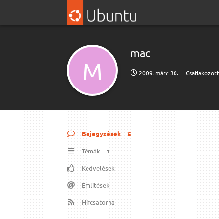
mac
M
2009. márc 30.
Csatlakozot
Bejegyzések
5
Témák
1
Kedvelések
Említések
Hírcsatorna