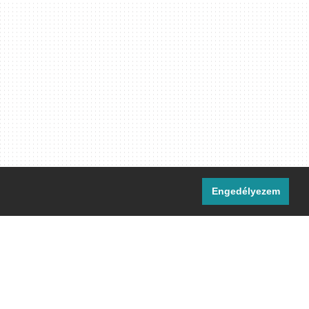
Engedélyezem
i csatornáink:
[M]
IRC
rtalma, ahol másként nem jelezzük,
ommons Nevezd meg! – Így add tovább!
licenc