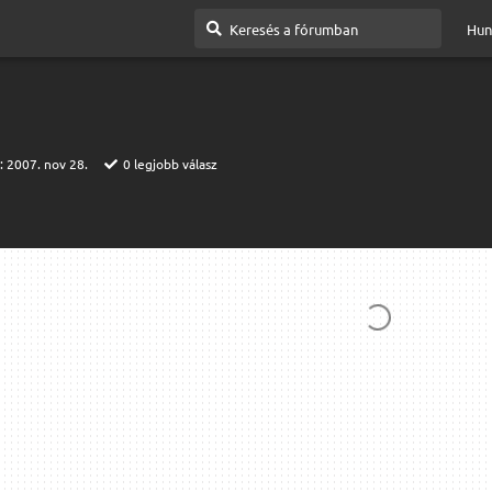
Hun
t:
2007. nov 28.
0
legjobb válasz