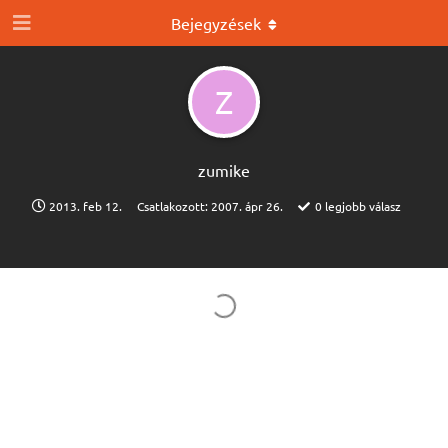
Bejegyzések
Z
zumike
2013. feb 12.
Csatlakozott:
2007. ápr 26.
0
legjobb válasz