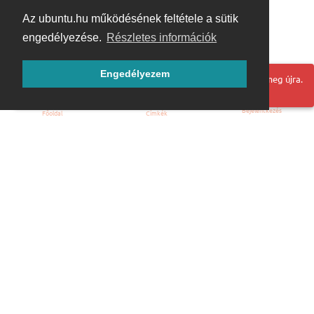
Az ubuntu.hu működésének feltétele a sütik
engedélyezése.
Részletes információk
Engedélyezem
Hoppá! Valami hiba történt. Frissítse az oldalt és próbálja meg újra.
Bejelentkezés
Főoldal
Címkék
Kezdőoldal
Blog
ÁSZF
Szabályzat
Kapcsolat
ubuntu.hu :: Magyar Ubuntu Közösség
© 2007 – 2026