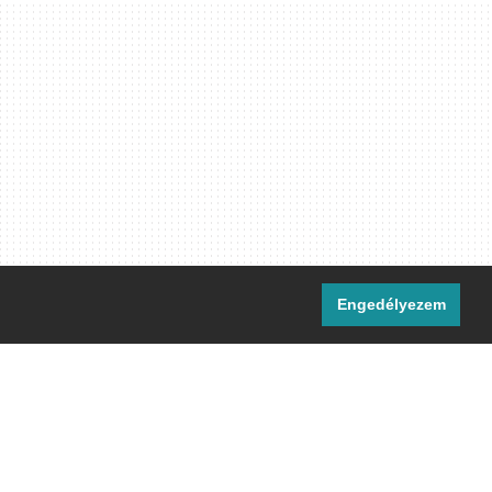
Engedélyezem
i csatornáink:
[M]
IRC
rtalma, ahol másként nem jelezzük,
ommons Nevezd meg! – Így add tovább!
licenc