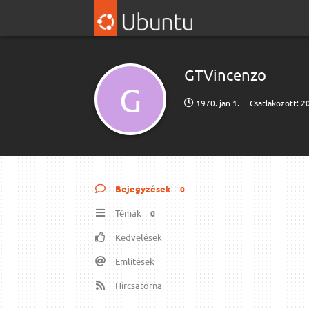
GTVincenzo
G
1970. jan 1.
Csatlakozott:
20
Bejegyzések
0
Témák
0
Kedvelések
Említések
Hírcsatorna