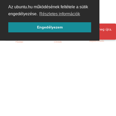
Az ubuntu.hu működésének feltétele a sütik
engedélyezése.
Részletes információk
Engedélyezem
Hoppá! Valami hiba történt. Frissítse az oldalt és próbálja meg újra.
Bejelentkezés
Főoldal
Címkék
Kezdőoldal
Blog
ÁSZF
Szabályzat
Kapcsolat
ubuntu.hu :: Magyar Ubuntu Közösség
© 2007 – 2026