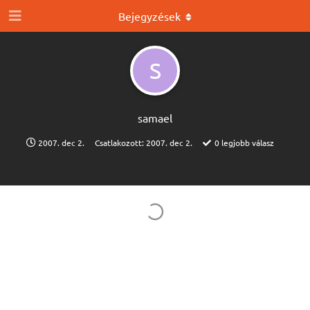
Bejegyzések
S
samael
2007. dec 2.
Csatlakozott:
2007. dec 2.
0
legjobb válasz