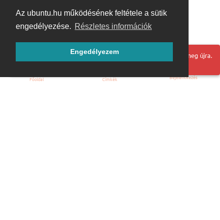
Az ubuntu.hu működésének feltétele a sütik
engedélyezése.
Részletes információk
Engedélyezem
Hoppá! Valami hiba történt. Frissítse az oldalt és próbálja meg újra.
Bejelentkezés
Főoldal
Címkék
Kezdőoldal
Blog
ÁSZF
Szabályzat
Kapcsolat
ubuntu.hu :: Magyar Ubuntu Közösség
© 2007 – 2026