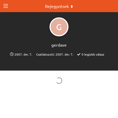
Bejegyzések
G
gerdave
2007. dec 7.
Csatlakozott:
2007. dec 7.
0
legjobb válasz