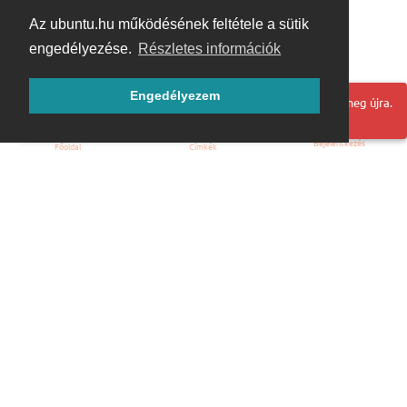
Az ubuntu.hu működésének feltétele a sütik
engedélyezése.
Részletes információk
Engedélyezem
Hoppá! Valami hiba történt. Frissítse az oldalt és próbálja meg újra.
Bejelentkezés
Főoldal
Címkék
Kezdőoldal
Blog
ÁSZF
Szabályzat
Kapcsolat
ubuntu.hu :: Magyar Ubuntu Közösség
© 2007 – 2026