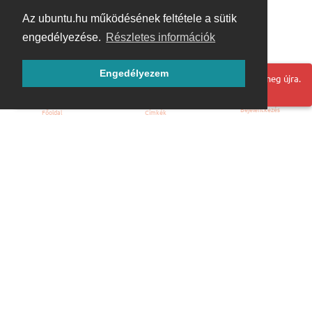
Az ubuntu.hu működésének feltétele a sütik
engedélyezése.
Részletes információk
Engedélyezem
Hoppá! Valami hiba történt. Frissítse az oldalt és próbálja meg újra.
Bejelentkezés
Főoldal
Címkék
Kezdőoldal
Blog
ÁSZF
Szabályzat
Kapcsolat
ubuntu.hu :: Magyar Ubuntu Közösség
© 2007 – 2026