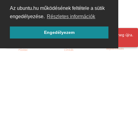
Az ubuntu.hu működésének feltétele a sütik
engedélyezése.
Részletes információk
Engedélyezem
Hoppá! Valami hiba történt. Frissítse az oldalt és próbálja meg újra.
Bejelentkezés
Főoldal
Címkék
Kezdőoldal
Blog
ÁSZF
Szabályzat
Kapcsolat
ubuntu.hu :: Magyar Ubuntu Közösség
© 2007 – 2026