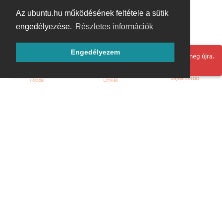
Az ubuntu.hu működésének feltétele a sütik
engedélyezése.
Részletes információk
Engedélyezem
Hoppá! Valami hiba történt. Frissítse az oldalt és próbálja meg újra.
Bejelentkezés
Főoldal
Címkék
Kezdőoldal
Blog
ÁSZF
Szabályzat
Kapcsolat
ubuntu.hu :: Magyar Ubuntu Közösség
© 2007 – 2026