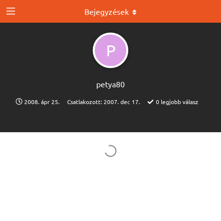
Bejegyzések
P
petya80
2008. ápr 25.
Csatlakozott:
2007. dec 17.
0
legjobb válasz