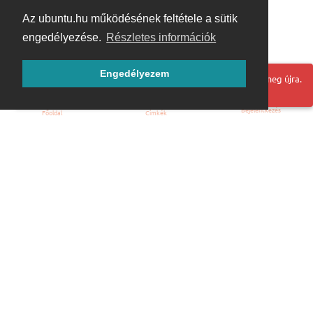
Az ubuntu.hu működésének feltétele a sütik
engedélyezése.
Részletes információk
Engedélyezem
Hoppá! Valami hiba történt. Frissítse az oldalt és próbálja meg újra.
Bejelentkezés
Főoldal
Címkék
Kezdőoldal
Blog
ÁSZF
Szabályzat
Kapcsolat
ubuntu.hu :: Magyar Ubuntu Közösség
© 2007 – 2026