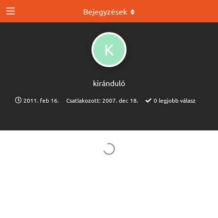
Bejegyzések
K
kiránduló
2011. feb 16.
Csatlakozott:
2007. dec 18.
0
legjobb válasz