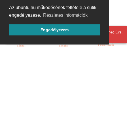
Az ubuntu.hu működésének feltétele a sütik
engedélyezése.
Részletes információk
Engedélyezem
Hoppá! Valami hiba történt. Frissítse az oldalt és próbálja meg újra.
Bejelentkezés
Főoldal
Címkék
Kezdőoldal
Blog
ÁSZF
Szabályzat
Kapcsolat
ubuntu.hu :: Magyar Ubuntu Közösség
© 2007 – 2026