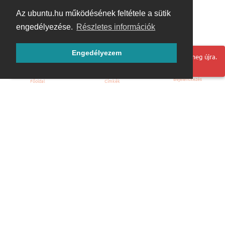
Az ubuntu.hu működésének feltétele a sütik
engedélyezése.
Részletes információk
Engedélyezem
Hoppá! Valami hiba történt. Frissítse az oldalt és próbálja meg újra.
Bejelentkezés
Főoldal
Címkék
Kezdőoldal
Blog
ÁSZF
Szabályzat
Kapcsolat
ubuntu.hu :: Magyar Ubuntu Közösség
© 2007 – 2026