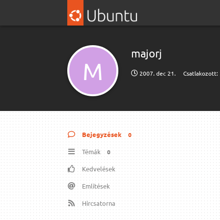
majorj
M
2007. dec 21.
Csatlakozott:
Bejegyzések
0
Témák
0
Kedvelések
Említések
Hírcsatorna