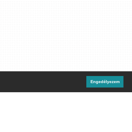
Engedélyezem
i csatornáink:
[M]
IRC
rtalma, ahol másként nem jelezzük,
ommons Nevezd meg! – Így add tovább!
licenc