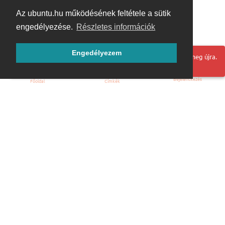
Az ubuntu.hu működésének feltétele a sütik
engedélyezése.
Részletes információk
Engedélyezem
Hoppá! Valami hiba történt. Frissítse az oldalt és próbálja meg újra.
Bejelentkezés
Főoldal
Címkék
Kezdőoldal
Blog
ÁSZF
Szabályzat
Kapcsolat
ubuntu.hu :: Magyar Ubuntu Közösség
© 2007 – 2026