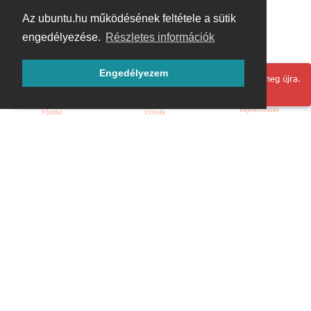
Az ubuntu.hu működésének feltétele a sütik
engedélyezése.
Részletes információk
Engedélyezem
Hoppá! Valami hiba történt. Frissítse az oldalt és próbálja meg újra.
Bejelentkezés
Főoldal
Címkék
Kezdőoldal
Blog
ÁSZF
Szabályzat
Kapcsolat
ubuntu.hu :: Magyar Ubuntu Közösség
© 2007 – 2026