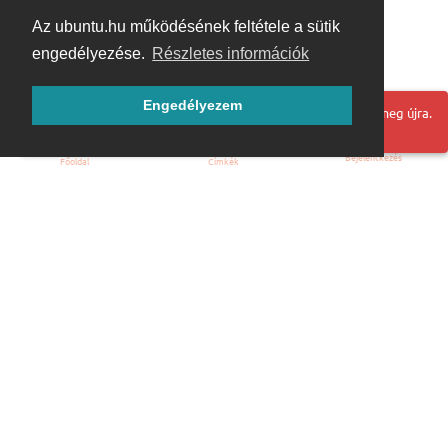
Az ubuntu.hu működésének feltétele a sütik
engedélyezése.
Részletes információk
Engedélyezem
Hoppá! Valami hiba történt. Frissítse az oldalt és próbálja meg újra.
Bejelentkezés
Főoldal
Címkék
Kezdőoldal
Blog
ÁSZF
Szabályzat
Kapcsolat
ubuntu.hu :: Magyar Ubuntu Közösség
© 2007 – 2026