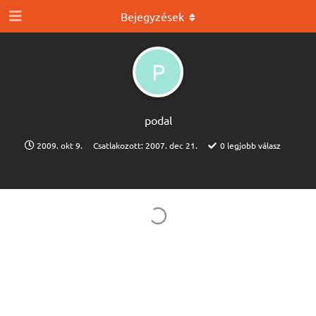
Bejegyzések
P
podal
2009. okt 9.
Csatlakozott:
2007. dec 21.
0
legjobb válasz