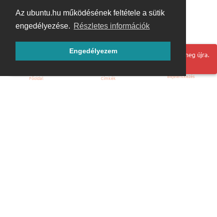
Az ubuntu.hu működésének feltétele a sütik
engedélyezése.
Részletes információk
Engedélyezem
Hoppá! Valami hiba történt. Frissítse az oldalt és próbálja meg újra.
Bejelentkezés
Főoldal
Címkék
Kezdőoldal
Blog
ÁSZF
Szabályzat
Kapcsolat
ubuntu.hu :: Magyar Ubuntu Közösség
© 2007 – 2026