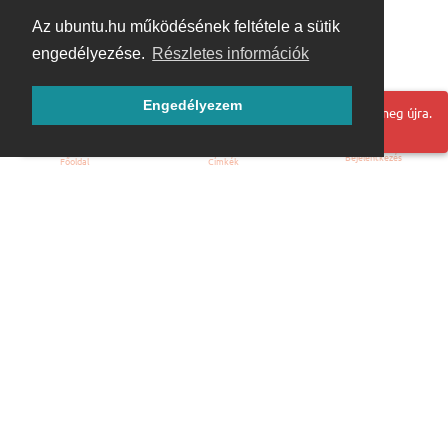
Az ubuntu.hu működésének feltétele a sütik
engedélyezése.
Részletes információk
Engedélyezem
Hoppá! Valami hiba történt. Frissítse az oldalt és próbálja meg újra.
Bejelentkezés
Főoldal
Címkék
Kezdőoldal
Blog
ÁSZF
Szabályzat
Kapcsolat
ubuntu.hu :: Magyar Ubuntu Közösség
© 2007 – 2026