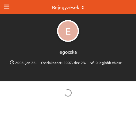
Bejegyzések
E
egocska
2008. jan 26.
Csatlakozott:
2007. dec 23.
0
legjobb válasz