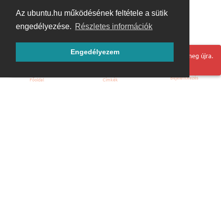
Az ubuntu.hu működésének feltétele a sütik
engedélyezése.
Részletes információk
Engedélyezem
Hoppá! Valami hiba történt. Frissítse az oldalt és próbálja meg újra.
Bejelentkezés
Főoldal
Címkék
Kezdőoldal
Blog
ÁSZF
Szabályzat
Kapcsolat
ubuntu.hu :: Magyar Ubuntu Közösség
© 2007 – 2026