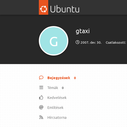
gtaxi
G
2007. dec 30.
Csatlakozott:
Bejegyzések
0
Témák
0
Kedvelések
Említések
Hírcsatorna