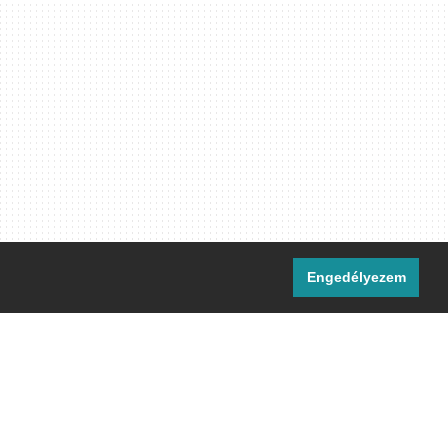
Engedélyezem
i csatornáink:
[M]
IRC
rtalma, ahol másként nem jelezzük,
ommons Nevezd meg! – Így add tovább!
licenc