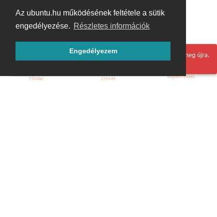
Az ubuntu.hu működésének feltétele a sütik
engedélyezése.
Részletes információk
Engedélyezem
Hoppá! Valami hiba történt. Frissítse az oldalt és próbálja meg újra.
Bejelentkezés
Főoldal
Címkék
Kezdőoldal
Blog
ÁSZF
Szabályzat
Kapcsolat
ubuntu.hu :: Magyar Ubuntu Közösség
© 2007 – 2026