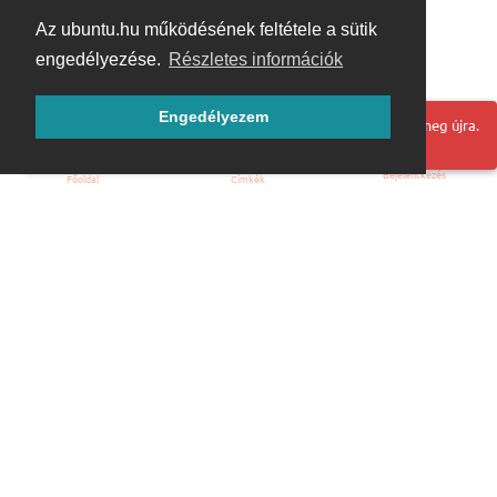
Az ubuntu.hu működésének feltétele a sütik
engedélyezése.
Részletes információk
Engedélyezem
Hoppá! Valami hiba történt. Frissítse az oldalt és próbálja meg újra.
Bejelentkezés
Főoldal
Címkék
Kezdőoldal
Blog
ÁSZF
Szabályzat
Kapcsolat
ubuntu.hu :: Magyar Ubuntu Közösség
© 2007 – 2026