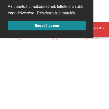
Az ubuntu.hu működésének feltétele a sütik
engedélyezése.
Részletes információk
Engedélyezem
Hoppá! Valami hiba történt. Frissítse az oldalt és próbálja meg újra.
Bejelentkezés
Főoldal
Címkék
Kezdőoldal
Blog
ÁSZF
Szabályzat
Kapcsolat
ubuntu.hu :: Magyar Ubuntu Közösség
© 2007 – 2026