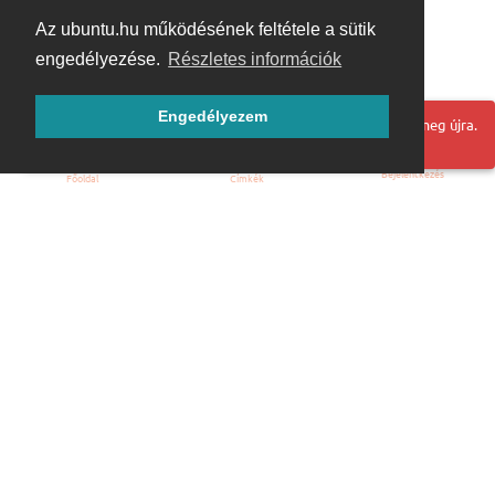
Az ubuntu.hu működésének feltétele a sütik
engedélyezése.
Részletes információk
Engedélyezem
Hoppá! Valami hiba történt. Frissítse az oldalt és próbálja meg újra.
Bejelentkezés
Főoldal
Címkék
Kezdőoldal
Blog
ÁSZF
Szabályzat
Kapcsolat
ubuntu.hu :: Magyar Ubuntu Közösség
© 2007 – 2026