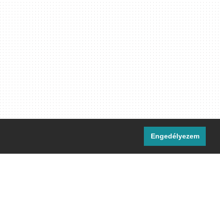
Engedélyezem
i csatornáink:
[M]
IRC
rtalma, ahol másként nem jelezzük,
ommons Nevezd meg! – Így add tovább!
licenc