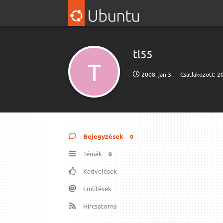
tl55
T
2008. jan 3.
Csatlakozott:
20
Bejegyzések
0
Témák
0
Kedvelések
Említések
Hírcsatorna