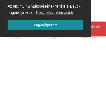
Az ubuntu.hu működésének feltétele a sütik
engedélyezése.
Részletes információk
Engedélyezem
Hoppá! Valami hiba történt. Frissítse az oldalt és próbálja meg újra.
Bejelentkezés
Főoldal
Címkék
Kezdőoldal
Blog
ÁSZF
Szabályzat
Kapcsolat
ubuntu.hu :: Magyar Ubuntu Közösség
© 2007 – 2026