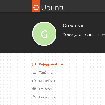
Greybear
G
2008. jan 4.
Csatlakozott:
20
Bejegyzések
6
Témák
2
Kedvelések
Említések
Hírcsatorna