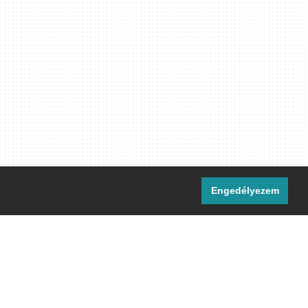
Engedélyezem
i csatornáink:
[M]
IRC
rtalma, ahol másként nem jelezzük,
ommons Nevezd meg! – Így add tovább!
licenc