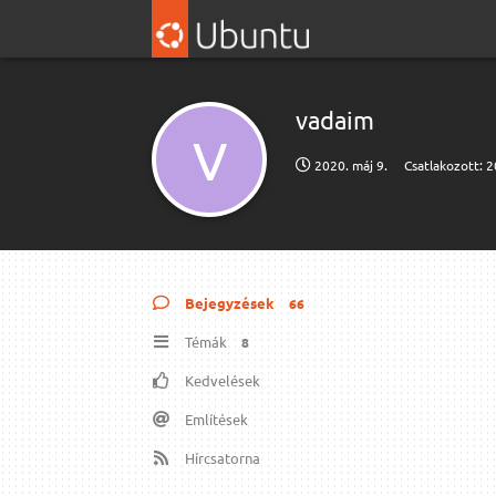
vadaim
V
2020. máj 9.
Csatlakozott:
2
Bejegyzések
66
Témák
8
Kedvelések
Említések
Hírcsatorna