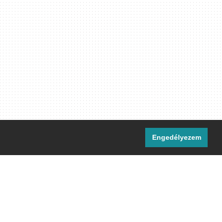
Engedélyezem
i csatornáink:
[M]
IRC
rtalma, ahol másként nem jelezzük,
ommons Nevezd meg! – Így add tovább!
licenc