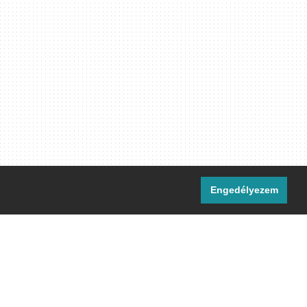
Engedélyezem
i csatornáink:
[M]
IRC
rtalma, ahol másként nem jelezzük,
ommons Nevezd meg! – Így add tovább!
licenc