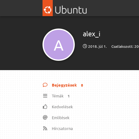
alex_i
A
2018. júl 1.
Csatlakozott:
20
Bejegyzések
8
Témák
1
Kedvelések
Említések
Hírcsatorna