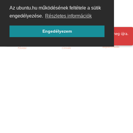
Az ubuntu.hu működésének feltétele a sütik
engedélyezése.
Részletes információk
Engedélyezem
Hoppá! Valami hiba történt. Frissítse az oldalt és próbálja meg újra.
Bejelentkezés
Főoldal
Címkék
Kezdőoldal
Blog
ÁSZF
Szabályzat
Kapcsolat
ubuntu.hu :: Magyar Ubuntu Közösség
© 2007 – 2026