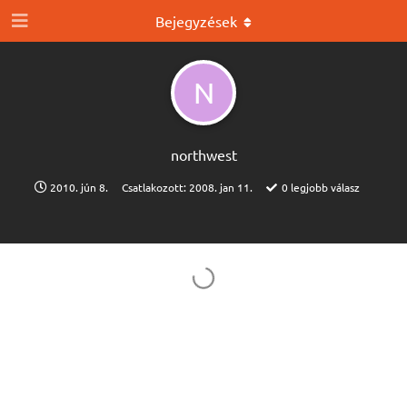
Bejegyzések
N
northwest
2010. jún 8.
Csatlakozott:
2008. jan 11.
0
legjobb válasz