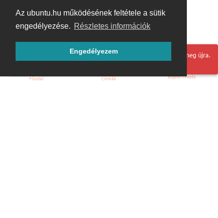
Az ubuntu.hu működésének feltétele a sütik
engedélyezése.
Részletes információk
Engedélyezem
Hoppá! Valami hiba történt. Frissítse az oldalt és próbálja meg újra.
Bejelentkezés
Főoldal
Címkék
Kezdőoldal
Blog
ÁSZF
Szabályzat
Kapcsolat
ubuntu.hu :: Magyar Ubuntu Közösség
© 2007 – 2026