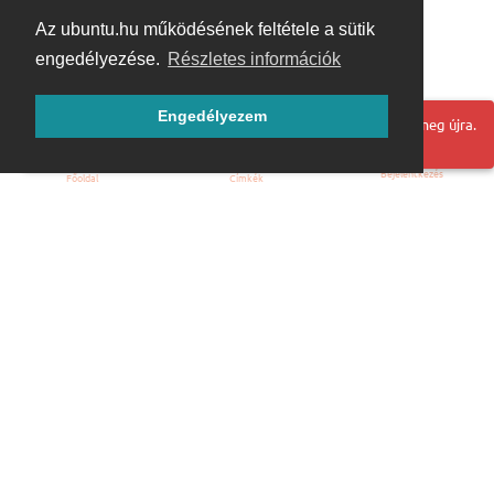
Az ubuntu.hu működésének feltétele a sütik
engedélyezése.
Részletes információk
Engedélyezem
Hoppá! Valami hiba történt. Frissítse az oldalt és próbálja meg újra.
Bejelentkezés
Főoldal
Címkék
Kezdőoldal
Blog
ÁSZF
Szabályzat
Kapcsolat
ubuntu.hu :: Magyar Ubuntu Közösség
© 2007 – 2026