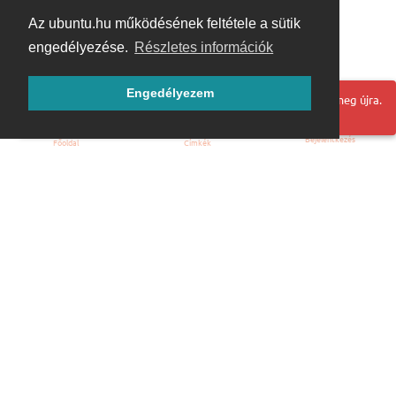
Az ubuntu.hu működésének feltétele a sütik
engedélyezése.
Részletes információk
Engedélyezem
Hoppá! Valami hiba történt. Frissítse az oldalt és próbálja meg újra.
Bejelentkezés
Főoldal
Címkék
Kezdőoldal
Blog
ÁSZF
Szabályzat
Kapcsolat
ubuntu.hu :: Magyar Ubuntu Közösség
© 2007 – 2026