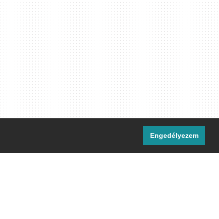
Engedélyezem
i csatornáink:
[M]
IRC
rtalma, ahol másként nem jelezzük,
ommons Nevezd meg! – Így add tovább!
licenc