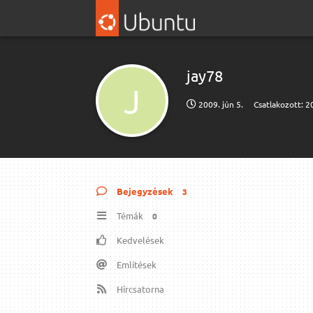
jay78
J
2009. jún 5.
Csatlakozott:
20
Bejegyzések
3
Témák
0
Kedvelések
Említések
Hírcsatorna