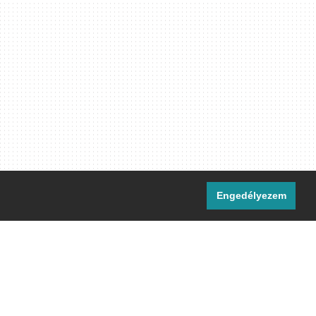
Engedélyezem
i csatornáink:
[M]
IRC
rtalma, ahol másként nem jelezzük,
ommons Nevezd meg! – Így add tovább!
licenc