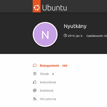
Nyutkány
N
2014. jan 4.
Csatlakozott:
20
Bejegyzések
380
Témák
4
Kedvelések
Említések
Hírcsatorna