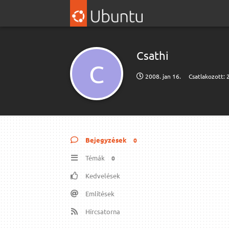
Csathi
C
2008. jan 16.
Csatlakozott:
Bejegyzések
0
Témák
0
Kedvelések
Említések
Hírcsatorna