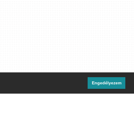
Engedélyezem
i csatornáink:
[M]
IRC
rtalma, ahol másként nem jelezzük,
ommons Nevezd meg! – Így add tovább!
licenc