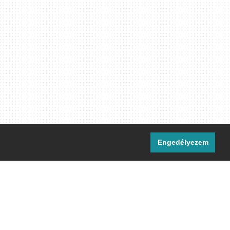
Engedélyezem
i csatornáink:
[M]
IRC
rtalma, ahol másként nem jelezzük,
ommons Nevezd meg! – Így add tovább!
licenc