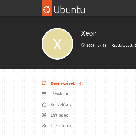
Xeon
X
2008. jan 16.
Csatlakozott:
Bejegyzések
0
Témák
0
Kedvelések
Említések
Hírcsatorna