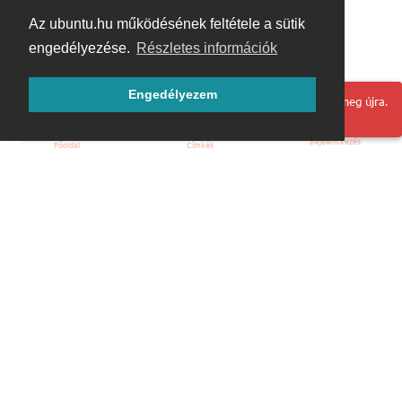
Az ubuntu.hu működésének feltétele a sütik
engedélyezése.
Részletes információk
Engedélyezem
Hoppá! Valami hiba történt. Frissítse az oldalt és próbálja meg újra.
Bejelentkezés
Főoldal
Címkék
Kezdőoldal
Blog
ÁSZF
Szabályzat
Kapcsolat
ubuntu.hu :: Magyar Ubuntu Közösség
© 2007 – 2026