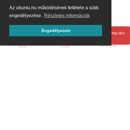
Az ubuntu.hu működésének feltétele a sütik
engedélyezése.
Részletes információk
Engedélyezem
Hoppá! Valami hiba történt. Frissítse az oldalt és próbálja meg újra.
Bejelentkezés
Főoldal
Címkék
Kezdőoldal
Blog
ÁSZF
Szabályzat
Kapcsolat
ubuntu.hu :: Magyar Ubuntu Közösség
© 2007 – 2026