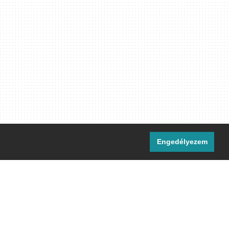
Engedélyezem
i csatornáink:
[M]
IRC
rtalma, ahol másként nem jelezzük,
ommons Nevezd meg! – Így add tovább!
licenc