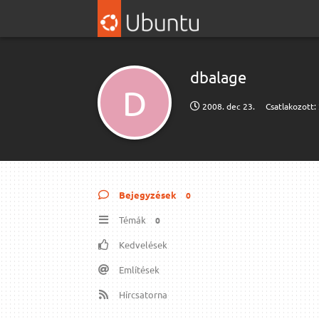
dbalage
D
2008. dec 23.
Csatlakozott:
Bejegyzések
0
Témák
0
Kedvelések
Említések
Hírcsatorna