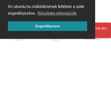
Az ubuntu.hu működésének feltétele a sütik
engedélyezése.
Részletes információk
Engedélyezem
Hoppá! Valami hiba történt. Frissítse az oldalt és próbálja meg újra.
Bejelentkezés
Főoldal
Címkék
Kezdőoldal
Blog
ÁSZF
Szabályzat
Kapcsolat
ubuntu.hu :: Magyar Ubuntu Közösség
© 2007 – 2026