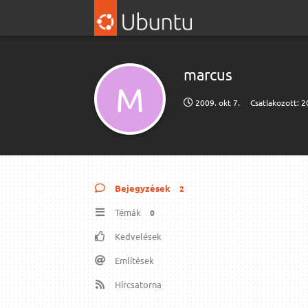
marcus
M
2009. okt 7.
Csatlakozott:
2
Bejegyzések
2
Témák
0
Kedvelések
Említések
Hírcsatorna