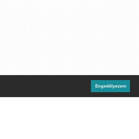
Engedélyezem
i csatornáink:
[M]
IRC
rtalma, ahol másként nem jelezzük,
ommons Nevezd meg! – Így add tovább!
licenc