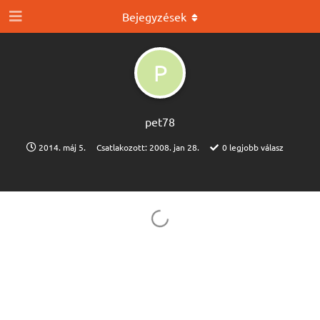
Bejegyzések
P
pet78
2014. máj 5.
Csatlakozott:
2008. jan 28.
0
legjobb válasz