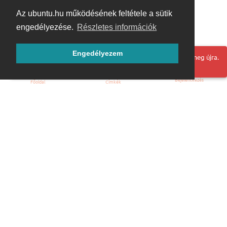
Az ubuntu.hu működésének feltétele a sütik
engedélyezése.
Részletes információk
Engedélyezem
Hoppá! Valami hiba történt. Frissítse az oldalt és próbálja meg újra.
Bejelentkezés
Főoldal
Címkék
Kezdőoldal
Blog
ÁSZF
Szabályzat
Kapcsolat
ubuntu.hu :: Magyar Ubuntu Közösség
© 2007 – 2026