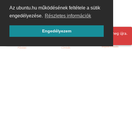
Az ubuntu.hu működésének feltétele a sütik
engedélyezése.
Részletes információk
Engedélyezem
Hoppá! Valami hiba történt. Frissítse az oldalt és próbálja meg újra.
Bejelentkezés
Főoldal
Címkék
Kezdőoldal
Blog
ÁSZF
Szabályzat
Kapcsolat
ubuntu.hu :: Magyar Ubuntu Közösség
© 2007 – 2026